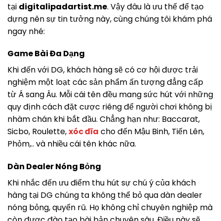
tại
digitalipadartist.me
. Vậy đâu là ưu thế để tạo
dựng nên sự tin tưởng này, cùng chúng tôi khám phá
ngay nhé:
Game Bài Đa Dạng
Khi đến với DG, khách hàng sẽ có cơ hội được trải
nghiệm một loạt các sản phẩm ấn tượng đẳng cấp
từ Á sang Âu. Mỗi cái tên đều mang sức hút với những
quy định cách đặt cược riêng để người chơi không bị
nhàm chán khi bắt đầu. Chẳng hạn như: Baccarat,
Sicbo, Roulette,
xóc đĩa
cho đến Mậu Binh, Tiến Lên,
Phỏm,.. và nhiều cái tên khác nữa.
Dàn Dealer Nóng Bỏng
Khi nhắc đến ưu điểm thu hút sự chú ý của khách
hàng tại DG chúng ta không thể bỏ qua dàn dealer
nóng bỏng, quyến rũ. Họ không chỉ chuyên nghiệp mà
còn được đào tạo bài bản chuyên sâu. Điều này sẽ