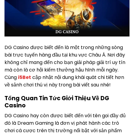
DG Casino được biết đến là một trong những sòng
bài trực tuyến hàng đầu tại khu vực Châu Á. Nơi đây
không chỉ mang đến cho bạn giải pháp giải trí uy tín
mà còn là cơ hội kiếm thưởng hậu hĩnh mỗi ngày.
Cùng
i5Bet
cập nhật nội dung khái quát chi tiết hơn
về sảnh chơi thú vị này trong bài viết sau nhé!
Tổng Quan Tin Tức Giới Thiệu Về DG
Casino
DG Casino hay còn được biết đến với tên gọi đầy đủ
đó là Dream Gaming là đơn vị phát hành các trò
chơi cá cược trên thị trường nổi bật với sản phẩm