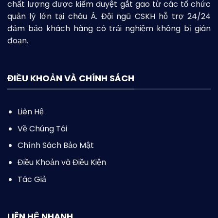
chất lượng được kiếm duyệt gắt gao từ các tổ chức
quản lý lớn tại châu Á. Đội ngũ CSKH hỗ trợ 24/24
đảm bảo khách hàng có trải nghiệm không bị gián
đoạn.
ĐIỀU KHOẢN VÀ CHÍNH SÁCH
Liên Hệ
Về Chúng Tôi
Chính Sách Bảo Mật
Điều Khoản và Điều Kiện
Tác Giả
LIÊN HỆ NHANH