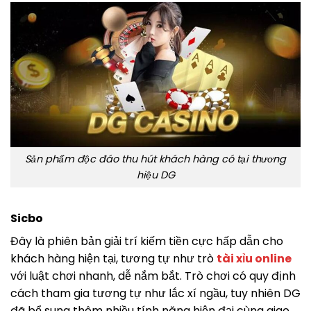
Sản phẩm độc đáo thu hút khách hàng có tại thương
hiệu DG
Sicbo
Đây là phiên bản giải trí kiếm tiền cực hấp dẫn cho
khách hàng hiện tại, tương tự như trò
tài xỉu online
với luật chơi nhanh, dễ nắm bắt. Trò chơi có quy định
cách tham gia tương tự như lắc xí ngầu, tuy nhiên DG
đã bổ sung thêm nhiều tính năng hiện đại cùng giao