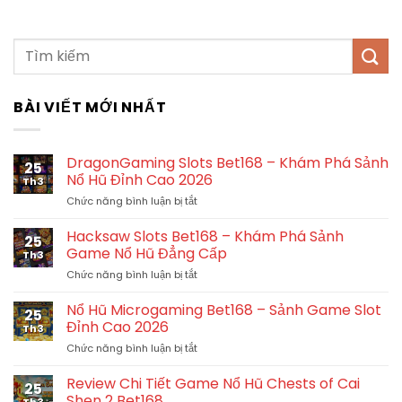
BÀI VIẾT MỚI NHẤT
DragonGaming Slots Bet168 – Khám Phá Sảnh
25
Nổ Hũ Đỉnh Cao 2026
Th3
ở
Chức năng bình luận bị tắt
DragonGaming
Slots
Hacksaw Slots Bet168 – Khám Phá Sảnh
25
Bet168
Game Nổ Hũ Đẳng Cấp
Th3
–
ở
Chức năng bình luận bị tắt
Khám
Hacksaw
Phá
Slots
Nổ Hũ Microgaming Bet168 – Sảnh Game Slot
Sảnh
25
Bet168
Nổ
Đỉnh Cao 2026
Th3
–
Hũ
ở
Chức năng bình luận bị tắt
Khám
Đỉnh
Nổ
Phá
Cao
Hũ
Review Chi Tiết Game Nổ Hũ Chests of Cai
Sảnh
2026
25
Microgaming
Game
Shen 2 Bet168
Th3