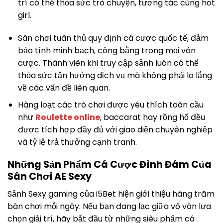
trí có thể thỏa sức trò chuyện, tương tác cùng hot
girl.
Sân chơi tuân thủ quy định cá cược quốc tế, đảm
bảo tính minh bạch, công bằng trong mọi ván
cược. Thành viên khi truy cập sảnh luôn có thể
thỏa sức tận hưởng dịch vụ mà không phải lo lắng
về các vấn đề liên quan.
Hàng loạt các trò chơi được yêu thích toàn cầu
như
Roulette online
, baccarat hay rồng hổ đều
được tích hợp đầy đủ với giao diện chuyên nghiệp
và tỷ lệ trả thưởng cạnh tranh.
Những Sản Phẩm Cá Cược Đình Đám Của
Sân Chơi AE Sexy
Sảnh Sexy gaming của i5Bet hiện giới thiệu hàng trăm
bàn chơi mỗi ngày. Nếu bạn đang lạc giữa vô vàn lựa
chọn giải trí, hãy bắt đầu từ những siêu phẩm cá