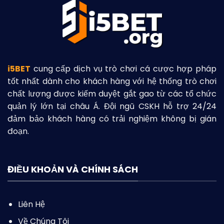
Bet168
(2026)
i5BET
cung cấp dịch vụ trò chơi cá cược hợp pháp
tốt nhất dành cho khách hàng với hệ thống trò chơi
chất lượng được kiếm duyệt gắt gao từ các tổ chức
quản lý lớn tại châu Á. Đội ngũ CSKH hỗ trợ 24/24
đảm bảo khách hàng có trải nghiệm không bị gián
đoạn.
ĐIỀU KHOẢN VÀ CHÍNH SÁCH
Liên Hệ
Về Chúng Tôi