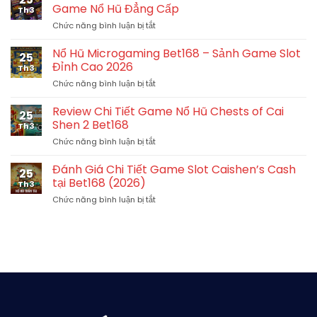
Bet168
Game Nổ Hũ Đẳng Cấp
Th3
–
ở
Chức năng bình luận bị tắt
Khám
Hacksaw
Phá
Slots
Nổ Hũ Microgaming Bet168 – Sảnh Game Slot
Sảnh
25
Bet168
Nổ
Đỉnh Cao 2026
Th3
–
Hũ
ở
Chức năng bình luận bị tắt
Khám
Đỉnh
Nổ
Phá
Cao
Hũ
Review Chi Tiết Game Nổ Hũ Chests of Cai
Sảnh
2026
25
Microgaming
Game
Shen 2 Bet168
Th3
Bet168
Nổ
ở
Chức năng bình luận bị tắt
–
Hũ
Review
Sảnh
Đẳng
Chi
Đánh Giá Chi Tiết Game Slot Caishen’s Cash
Game
Cấp
25
Tiết
Slot
tại Bet168 (2026)
Th3
Game
Đỉnh
ở
Chức năng bình luận bị tắt
Nổ
Cao
Đánh
Hũ
2026
Giá
Chests
Chi
of
Tiết
Cai
Game
Shen
Slot
2
Caishen’s
Bet168
Cash
tại