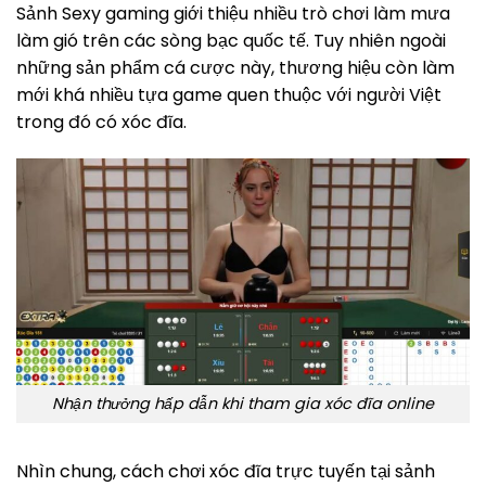
Sảnh Sexy gaming giới thiệu nhiều trò chơi làm mưa
làm gió trên các sòng bạc quốc tế. Tuy nhiên ngoài
những sản phẩm cá cược này, thương hiệu còn làm
mới khá nhiều tựa game quen thuộc với người Việt
trong đó có xóc đĩa.
Nhận thưởng hấp dẫn khi tham gia xóc đĩa online
Nhìn chung, cách chơi xóc đĩa trực tuyến tại sảnh