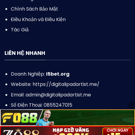
Chính Sách Bảo Mật
Điều Khoản và Điều Kiện
Tác Giả
LIÊN HỆ NHANH
Doanh Nghiệp:
I5bet.org
Website:
https://digitalipadartist.me/
Email:
admin@digitalipadartist.me
Số Điện Thoại:
0855247015
Địa Chỉ:
62 Đ. Lý Tự Trọng, An Cư, Ninh Kiều, Cần
Thơ, Việt Nam
Giờ Làm Việc: Thứ hai - Thứ sáu 08:30 - 18:00