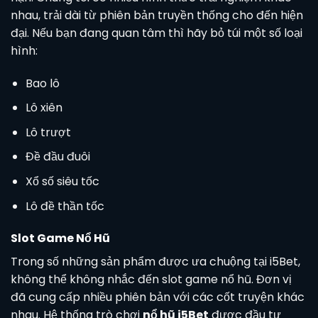
nhau, trải dài từ phiên bản truyền thống cho đến hiện
đại. Nếu bạn đang quan tâm thì hãy bỏ túi một số loại
hình:
Bao lô
Lô xiên
Lô trượt
Đề đầu đuôi
Xổ số siêu tốc
Lô đề thần tốc
Slot Game Nổ Hũ
Trong số những sản phẩm được ưa chuộng tại i5Bet,
không thể không nhắc đến slot game nổ hũ. Đơn vị
đã cung cấp nhiều phiên bản với các cốt truyện khác
nhau. Hệ thống trò chơi
nổ hũ i5Bet
được đầu tư