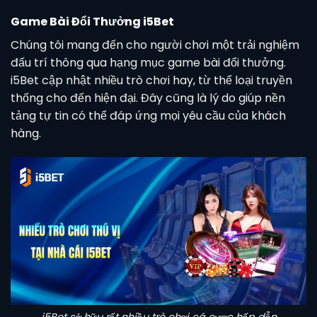
Game Bài Đổi Thưởng i5Bet
Chúng tôi mang đến cho người chơi một trải nghiệm
đấu trí thông qua hạng mục game bài đổi thưởng.
i5Bet cập nhật nhiều trò chơi hay, từ thể loại truyền
thống cho đến hiện đại. Đây cũng là lý do giúp nền
tảng tự tin có thể đáp ứng mọi yêu cầu của khách
hàng.
i5Bet sở hữu rất nhiều trò chơi cá cược hấp dẫn