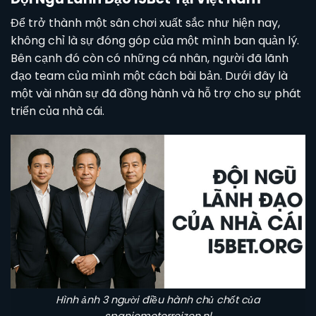
Để trở thành một sân chơi xuất sắc như hiện nay,
không chỉ là sự đóng góp của một mình ban quản lý.
Bên cạnh đó còn có những cá nhân, người đã lãnh
đạo team của mình một cách bài bản. Dưới đây là
một vài nhân sự đã đồng hành và hỗ trợ cho sự phát
triển của nhà cái.
Hình ảnh 3 người điều hành chủ chốt của