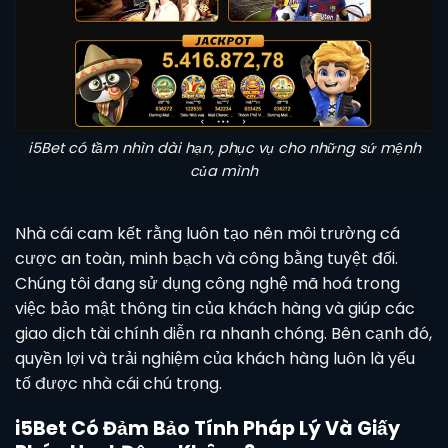
i5Bet có tầm nhìn dài hạn, phục vụ cho những sứ mệnh
của mình
Nhà cái cam kết rằng luôn tạo nên môi trường cá
cược an toàn, minh bạch và công bằng tuyệt đối.
Chúng tôi đang sử dụng công nghệ mã hoá trong
việc bảo mật thông tin của khách hàng và giúp các
giao dịch tài chính diễn ra nhanh chóng. Bên cạnh đó,
quyền lợi và trải nghiệm của khách hàng luôn là yếu
tố được nhà cái chú trọng.
i5Bet Có Đảm Bảo Tính Pháp Lý Và Giấy