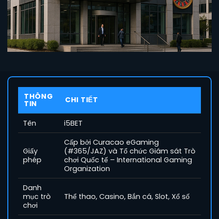
THÔNG
CHI TIẾT
TIN
Tên
i5BET
Cấp bởi Curacao eGaming
Giấy
(#365/JAZ) và Tổ chức Giám sát Trò
phép
chơi Quốc tế – International Gaming
Organization
Danh
mục trò
Thể thao, Casino, Bắn cá, Slot, Xổ số
chơi