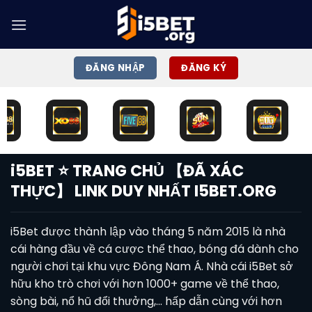
Bỏ
qua
nội
dung
ĐĂNG NHẬP
ĐĂNG KÝ
i5BET ⭐ TRANG CHỦ 【ĐÃ XÁC
THỰC】 LINK DUY NHẤT I5BET.ORG
i5Bet được thành lập vào tháng 5 năm 2015 là nhà
cái hàng đầu về cá cược thể thao, bóng đá dành cho
người chơi tại khu vực Đông Nam Á. Nhà cái i5Bet sở
hữu kho trò chơi với hơn 1000+ game về thể thao,
sòng bài, nổ hũ đổi thưởng,… hấp dẫn cùng với hơn