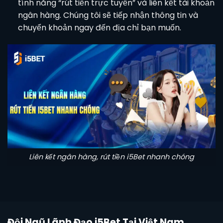
tính năng “rút tiền trực tuyến” và liên kết tài khoản
ngân hàng. Chúng tôi sẽ tiếp nhận thông tin và
chuyển khoản ngay đến địa chỉ bạn muốn.
Liên kết ngân hàng, rút tiền i5Bet nhanh chóng
Đội Ngũ Lãnh Đạo i5Bet Tại Việt Nam