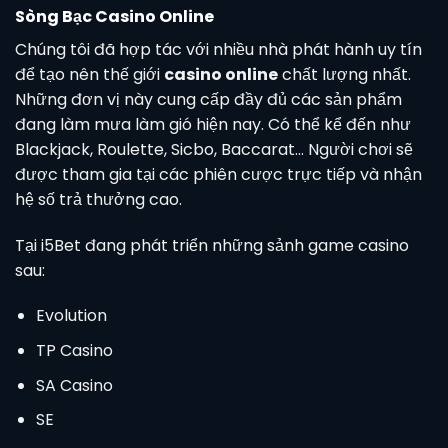
Sòng Bạc Casino Online
Chúng tôi đã hợp tác với nhiều nhà phát hành uy tín
để tạo nên thế giới
casino online
chất lượng nhất.
Những đơn vị này cung cấp đầy đủ các sản phẩm
đang làm mưa làm gió hiện nay. Có thể kể đến như
Blackjack, Roulette, Sicbo, Baccarat… Người chơi sẽ
được tham gia tại các phiên cược trực tiếp và nhận
hệ số trả thưởng cao.
Tại i5Bet đang phát triển những sảnh game casino
sau:
Evolution
TP Casino
SA Casino
SE