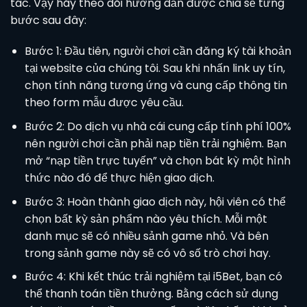
tác. Vậy hãy theo dõi hướng dẫn được chia sẻ từng
bước sau đây:
Bước 1: Đầu tiên, người chơi cần đăng ký tài khoản
tại website của chúng tôi. Sau khi nhấn link uy tín,
chọn tính năng tương ứng và cung cấp thông tin
theo form mẫu được yêu cầu.
Bước 2: Do dịch vụ nhà cái cung cấp tính phí 100%
nên người chơi cần phải nạp tiền trải nghiệm. Bạn
mở “nạp tiền trực tuyến” và chọn bát kỳ một hình
thức nào đó để thực hiện giao dịch.
Bước 3: Hoàn thành giao dịch này, hội viên có thể
chọn bất kỳ sản phẩm nào yêu thích. Mỗi một
danh mục sẽ có nhiều sảnh game nhỏ. Và bên
trong sảnh game này sẽ có vô số trò chơi hay.
Bước 4: Khi kết thúc trải nghiệm tại i5Bet, bạn có
thể thanh toán tiền thưởng. Bằng cách sử dụng