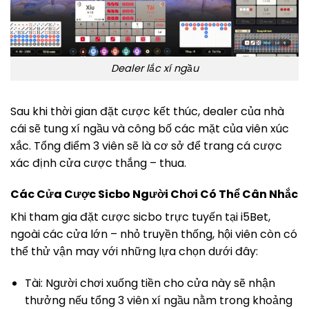
Dealer lắc xí ngầu
Sau khi thời gian đặt cược kết thúc, dealer của nhà
cái sẽ tung xí ngầu và công bố các mặt của viên xúc
xắc. Tổng điểm 3 viên sẽ là cơ sở để trang cá cược
xác định cửa cược thắng – thua.
Các Cửa Cược Sicbo Người Chơi Có Thể Cân Nhắc
Khi tham gia đặt cược sicbo trực tuyến tại i5Bet,
ngoài các cửa lớn – nhỏ truyền thống, hội viên còn có
thể thử vận may với những lựa chọn dưới đây:
Tài: Người chơi xuống tiền cho cửa này sẽ nhận
thưởng nếu tổng 3 viên xí ngầu nằm trong khoảng