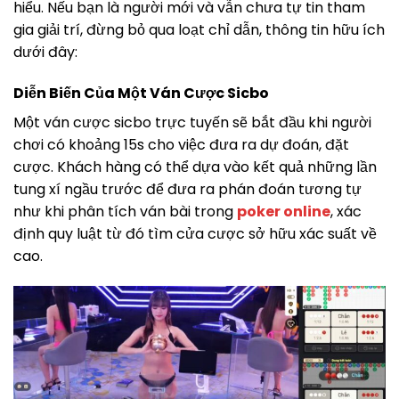
hiểu. Nếu bạn là người mới và vẫn chưa tự tin tham
gia giải trí, đừng bỏ qua loạt chỉ dẫn, thông tin hữu ích
dưới đây:
Diễn Biến Của Một Ván Cược Sicbo
Một ván cược sicbo trực tuyến sẽ bắt đầu khi người
chơi có khoảng 15s cho việc đưa ra dự đoán, đặt
cược. Khách hàng có thể dựa vào kết quả những lần
tung xí ngầu trước để đưa ra phán đoán tương tự
như khi phân tích ván bài trong
poker online
, xác
định quy luật từ đó tìm cửa cược sở hữu xác suất về
cao.