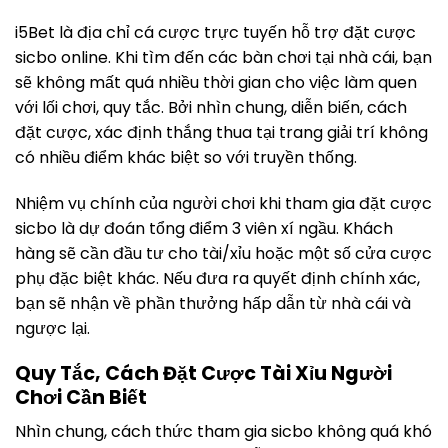
i5Bet là địa chỉ cá cược trực tuyến hỗ trợ đặt cược
sicbo online. Khi tìm đến các bàn chơi tại nhà cái, bạn
sẽ không mất quá nhiều thời gian cho việc làm quen
với lối chơi, quy tắc. Bởi nhìn chung, diễn biến, cách
đặt cược, xác định thắng thua tại trang giải trí không
có nhiều điểm khác biệt so với truyền thống.
Nhiệm vụ chính của người chơi khi tham gia đặt cược
sicbo là dự đoán tổng điểm 3 viên xí ngầu. Khách
hàng sẽ cần đầu tư cho tài/xỉu hoặc một số cửa cược
phụ đặc biệt khác. Nếu đưa ra quyết định chính xác,
bạn sẽ nhận về phần thưởng hấp dẫn từ nhà cái và
ngược lại.
Quy Tắc, Cách Đặt Cược Tài Xỉu Người
Chơi Cần Biết
Nhìn chung, cách thức tham gia sicbo không quá khó