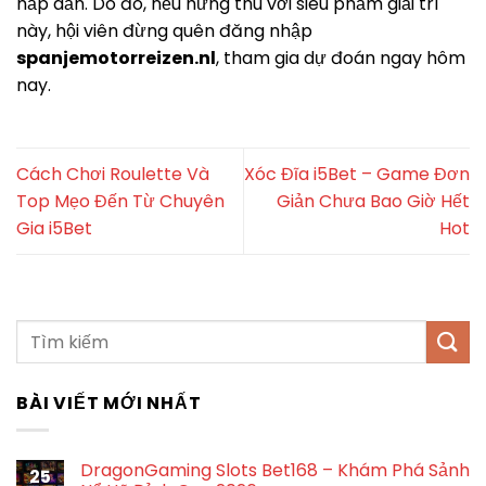
hấp dẫn. Do đó, nếu hứng thú với siêu phẩm giải trí
này, hội viên đừng quên đăng nhập
spanjemotorreizen.nl
, tham gia dự đoán ngay hôm
nay.
Cách Chơi Roulette Và
Xóc Đĩa i5Bet – Game Đơn
Top Mẹo Đến Từ Chuyên
Giản Chưa Bao Giờ Hết
Gia i5Bet
Hot
BÀI VIẾT MỚI NHẤT
DragonGaming Slots Bet168 – Khám Phá Sảnh
25