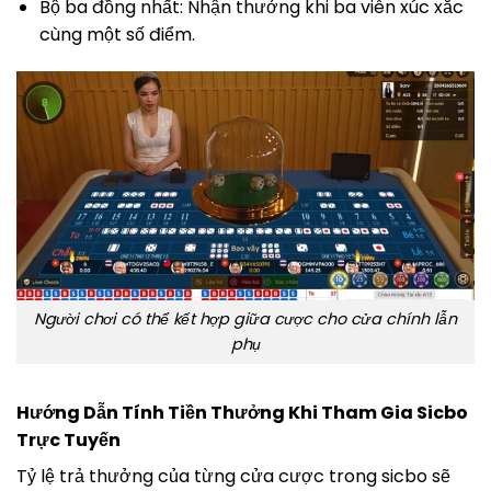
Bộ ba đồng nhất: Nhận thưởng khi ba viên xúc xắc
cùng một số điểm.
Người chơi có thể kết hợp giữa cược cho cửa chính lẫn
phụ
Hướng Dẫn Tính Tiền Thưởng Khi Tham Gia Sicbo
Trực Tuyến
Tỷ lệ trả thưởng của từng cửa cược trong sicbo sẽ