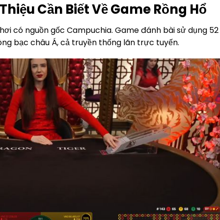
 Thiệu Cần Biết Về Game Rồng Hổ
 chơi có nguồn gốc Campuchia. Game đánh bài sử dụng 52
òng bạc châu Á, cả truyền thống lãn trực tuyến.