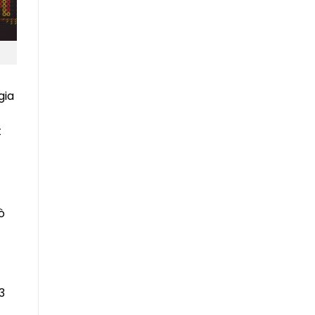
gia
t
ò
3