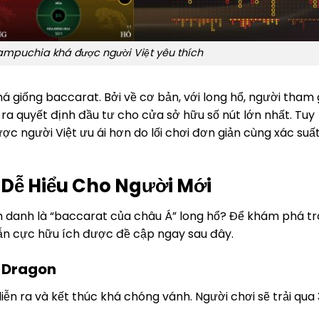
mpuchia khá được người Việt yêu thích
á giống baccarat. Bởi về cơ bản, với long hổ, người tham 
ra quyết định đầu tư cho cửa sở hữu số nút lớn nhất. Tuy
ược người Việt ưu ái hơn do lối chơi đơn giản cùng xác suấ
 Dễ Hiểu Cho Người Mới
 danh là “baccarat của châu Á” long hổ? Để khám phá tr
ẫn cực hữu ích được đề cập ngay sau đây.
r Dragon
ễn ra và kết thúc khá chóng vánh. Người chơi sẽ trải qua 