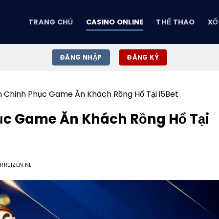
TRANG CHỦ
CASINO ONLINE
THỂ THAO
XỔ
ĐĂNG NHẬP
ĐĂNG KÝ
 Chinh Phục Game Ăn Khách Rồng Hổ Tại i5Bet
ục Game Ăn Khách Rồng Hổ Tại
RREIZEN.NL