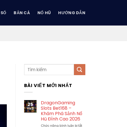
 SỐ
BẮN CÁ
NỔ HŨ
HƯỚNG DẪN
BÀI VIẾT MỚI NHẤT
DragonGaming
25
Slots Bet168 –
Th3
Khám Phá Sảnh Nổ
Hũ Đỉnh Cao 2026
ở
Chức năng bình luận bị tắt