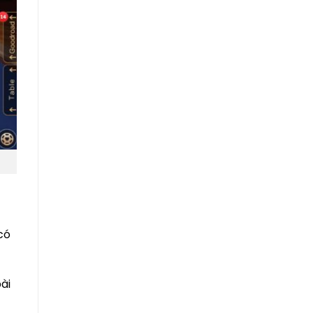
 có
ài