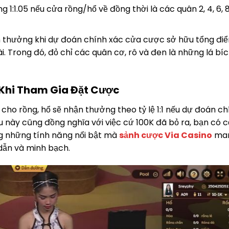
1:1.05 nếu cửa rồng/hổ về đồng thời là các quân 2, 4, 6, 8
 thưởng khi dự đoán chính xác cửa cược sở hữu tổng đi
. Trong đó, đỏ chỉ các quân cơ, rô và đen là những lá bíc
Khi Tham Gia Đặt Cược
cho rồng, hổ sẽ nhận thưởng theo tỷ lệ 1:1 nếu dự đoán ch
u này cũng đồng nghĩa với việc cứ 100K đã bỏ ra, bạn có 
rong những tính năng nổi bật mà
sảnh cược Via Casino
ma
dẫn và minh bạch.