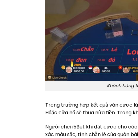
Khách hàng th
Trong trường hợp kết quả ván cược là 
Hổặc cửa hổ sẽ thua nửa tiền. Trong khi
Người chơi i5Bet khi đặt cược cho cá
xác màu sắc, tính chẵn lẻ của quân bài