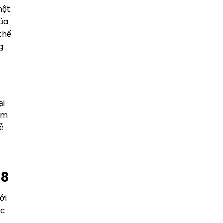
một
của
thế
g
ại
ảm
dễ
68
ới
ợc