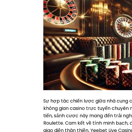
Sự hợp tác chiến lược giữa nhà cung 
không gian casino trực tuyến chuyên n
tiến, sảnh cược này mang đến trải ng
Roulette. Cam kết về tính minh bạch,
giao diện thân thiện, Yeebet Live Casin