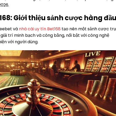
2026.
168: Giới thiệu sảnh cược hàng đầ
Yeebet và
nhà cái uy tín Bet168
tạo nên một sảnh cược tr
giải trí minh bạch và công bằng, nổi bật với công nghệ
hiện với người dùng.