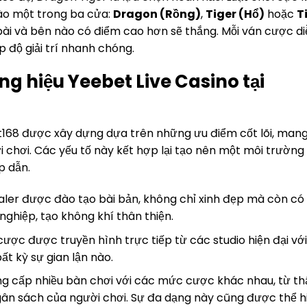
vào một trong ba cửa:
Dragon (Rồng)
,
Tiger (Hổ)
hoặc
T
 bài và bên nào có điểm cao hơn sẽ thắng. Mỗi ván cược d
ịp độ giải trí nhanh chóng.
g hiệu Yeebet Live Casino tại
t168 được xây dựng dựa trên những ưu điểm cốt lõi, man
i chơi. Các yếu tố này kết hợp lại tạo nên một môi trường
p dẫn.
ler được đào tạo bài bản, không chỉ xinh đẹp mà còn có
ghiệp, tạo không khí thân thiện.
ược được truyền hình trực tiếp từ các studio hiện đại với
t kỳ sự gian lận nào.
 cấp nhiều bàn chơi với các mức cược khác nhau, từ th
ân sách của người chơi. Sự đa dạng này cũng được thể h