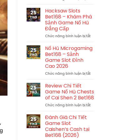
DragonGaming
Slots
Hacksaw Slots
25
Bet168
Bet168 – Khám Phá
Th3
–
Sảnh Game Nổ Hũ
Khám
Đẳng Cấp
Phá
Sảnh
ở
Chức năng bình luận bị tắt
Nổ
Hacksaw
Hũ
Slots
Nổ Hũ Microgaming
25
Đỉnh
Bet168
Bet168 – Sảnh
Th3
Cao
–
Game Slot Đỉnh
2026
Khám
Cao 2026
Phá
Sảnh
ở
Chức năng bình luận bị tắt
Game
Nổ
Nổ
Hũ
Review Chi Tiết
25
Hũ
Microgaming
Game Nổ Hũ Chests
Th3
Đẳng
Bet168
of Cai Shen 2 Bet168
Cấp
–
ở
Chức năng bình luận bị tắt
Sảnh
Review
Game
Chi
Slot
Đánh Giá Chi Tiết
25
Tiết
Đỉnh
,
Game Slot
Th3
Game
Cao
Caishen’s Cash tại
ng
Nổ
2026
Bet168 (2026)
Hũ