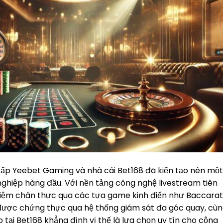
cấp Yeebet Gaming và nhà cái Bet168 đã kiến tạo nên một
ghiệp hàng đầu. Với nền tảng công nghệ livestream tiên
hiệm chân thực qua các tựa game kinh điển như Baccarat
 được chứng thực qua hệ thống giám sát đa góc quay, cù
o tại Bet168 khẳng định vị thế là lựa chọn uy tín cho cộng