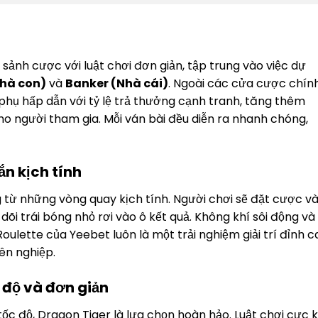
a sảnh cược với luật chơi đơn giản, tập trung vào việc dự
Nhà con)
và
Banker (Nhà cái)
. Ngoài các cửa cược chính
hụ hấp dẫn với tỷ lệ trả thưởng cạnh tranh, tăng thêm
ho người tham gia. Mỗi ván bài đều diễn ra nhanh chóng,
n kịch tính
từ những vòng quay kịch tính. Người chơi sẽ đặt cược v
õi trái bóng nhỏ rơi vào ô kết quả. Không khí sôi động và
lette của Yeebet luôn là một trải nghiệm giải trí đỉnh c
ên nghiệp.
 độ và đơn giản
tốc độ, Dragon Tiger là lựa chọn hoàn hảo. Luật chơi cực 