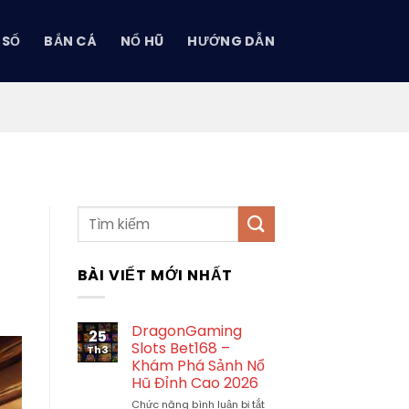
 SỐ
BẮN CÁ
NỔ HŨ
HƯỚNG DẪN
BÀI VIẾT MỚI NHẤT
DragonGaming
25
Slots Bet168 –
Th3
Khám Phá Sảnh Nổ
Hũ Đỉnh Cao 2026
ở
Chức năng bình luận bị tắt