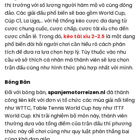
thị trường với số lượng người hâm mộ vô cùng đông
đảo. Các giải đấu phổ biến sẽ bao gồm World Cup,
Cúp C1, La Liga,… với hệ thống kèo cược đa dạng từ
cược chung cuộc, cược chấp, cược tài xỉu cho đến
cược chẵn lẻ. Trong đó,
kèo tài xỉu 2-2.5
là một dạng
phổ biến đòi hỏi người chơi cần hiểu rõ cách phân
tích để đưa ra lựa chọn hợp lý. Tùy thuộc vào nhu
cầu và sở thích cá nhân mà thành viên sẽ lựa chọn
trận đấu cũng như hình thức phù hợp nhất với mình.
Bóng Bàn
Đối với bóng bàn,
spanjemotorreizen.nl
đã thành
công liên kết với đơn vị tổ chức các mùa giải nổi tiếng
như WTTC, Table Tennis World Cup hay như ITTF
World Cup. Khi trải nghiệm bộ môn này, thành viên
thường dựa vào tổng điểm của trận đấu thì phương
thức này dễ chơi cũng như quy luật phân thắng bại
cũng khá đơn giản.