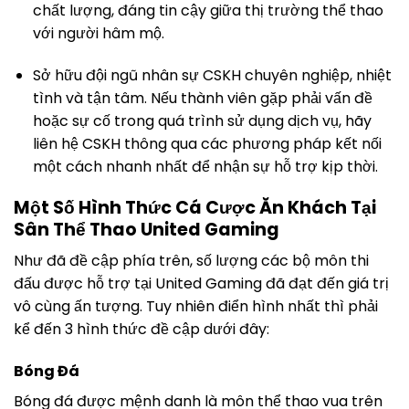
chất lượng, đáng tin cậy giữa thị trường thể thao
với người hâm mộ.
Sở hữu đội ngũ nhân sự CSKH chuyên nghiệp, nhiệt
tình và tận tâm. Nếu thành viên gặp phải vấn đề
hoặc sự cố trong quá trình sử dụng dịch vụ, hãy
liên hệ CSKH thông qua các phương pháp kết nối
một cách nhanh nhất để nhận sự hỗ trợ kịp thời.
Một Số Hình Thức Cá Cược Ăn Khách Tại
Sân Thể Thao United Gaming
Như đã đề cập phía trên, số lượng các bộ môn thi
đấu được hỗ trợ tại United Gaming đã đạt đến giá trị
vô cùng ấn tượng. Tuy nhiên điển hình nhất thì phải
kể đến 3 hình thức đề cập dưới đây:
Bóng Đá
Bóng đá được mệnh danh là môn thể thao vua trên