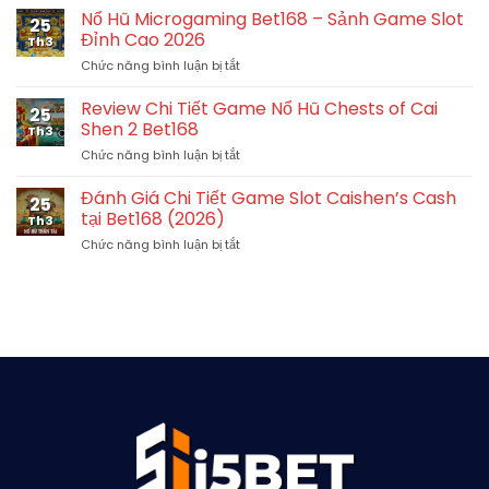
Slots
Nổ Hũ Microgaming Bet168 – Sảnh Game Slot
Sảnh
25
Bet168
Nổ
Đỉnh Cao 2026
Th3
–
Hũ
ở
Chức năng bình luận bị tắt
Khám
Đỉnh
Nổ
Phá
Cao
Hũ
Review Chi Tiết Game Nổ Hũ Chests of Cai
Sảnh
2026
25
Microgaming
Game
Shen 2 Bet168
Th3
Bet168
Nổ
ở
Chức năng bình luận bị tắt
–
Hũ
Review
Sảnh
Đẳng
Chi
Đánh Giá Chi Tiết Game Slot Caishen’s Cash
Game
Cấp
25
Tiết
Slot
tại Bet168 (2026)
Th3
Game
Đỉnh
ở
Chức năng bình luận bị tắt
Nổ
Cao
Đánh
Hũ
2026
Giá
Chests
Chi
of
Tiết
Cai
Game
Shen
Slot
2
Caishen’s
Bet168
Cash
tại
Bet168
(2026)