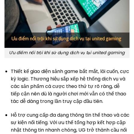
Ưu điểm nổi trội khi sử dụng dịch vụ tại united gaming
Thiết kế giao diện sảnh game bắt mắt, lôi cuốn, cực
kỳ logic. Thương hiệu sắp xếp hệ thống dịch vụ và
các sản phẩm cá cược theo thứ tự rõ ràng, dễ
tiếp cận nên dù là người chơi mới vẫn có thể thao
tác dễ dàng trong lần truy cập đầu tiên.
Hỗ trợ cung cấp đa dạng thông tin thể thao và các
sự kiện nổi tiếng. Với ưu thế tổng hợp kết hợp cập
nhật thông tin nhanh chóng, UG trở thành cầu nối