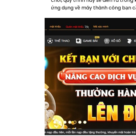
chơi, quy trình này sẽ diễn ra trong 
ứng dụng về máy thành công bạn cầ