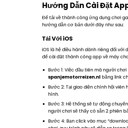
Hướng Dẫn Cài Đặt App
Để tải về thành công ứng dụng chơi g
hướng dẫn cơ bản dưới đây như sau:
Tải Với iOS
iOS là hệ điều hành dành riêng đối vớ
để cài đặt thành công app về máy chơ
Bước 1: Việc đầu tiên mà người chơi
spanjemotorreizen.nl
bằng link c
Bước 2: Tại giao diện chính hội viê
hình.
Bước 3: Hệ thống sẽ tự động chuyển
người chơi sẽ thấy có sẵn 2 phiên b
Bước 4: Bạn click vào mục “downloa