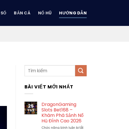
 SỐ
BẮN CÁ
NỔ HŨ
HƯỚNG DẪN
BÀI VIẾT MỚI NHẤT
DragonGaming
25
Slots Bet168 –
Th3
Khám Phá Sảnh Nổ
Hũ Đỉnh Cao 2026
ở
Chức năng bình luận bị tắt