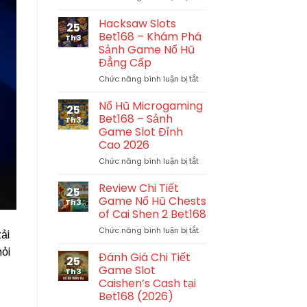
DragonGaming
Slots
Hacksaw Slots
25
Bet168
Bet168 – Khám Phá
Th3
–
Sảnh Game Nổ Hũ
Khám
Đẳng Cấp
Phá
Sảnh
ở
Chức năng bình luận bị tắt
Nổ
Hacksaw
Hũ
Slots
Nổ Hũ Microgaming
25
Đỉnh
Bet168
Bet168 – Sảnh
Th3
Cao
–
Game Slot Đỉnh
2026
Khám
Cao 2026
Phá
Sảnh
ở
Chức năng bình luận bị tắt
Game
Nổ
Nổ
Hũ
Review Chi Tiết
25
Hũ
Microgaming
Game Nổ Hũ Chests
Th3
Đẳng
Bet168
of Cai Shen 2 Bet168
Cấp
–
ở
Chức năng bình luận bị tắt
Sảnh
ải
Review
Game
ỏi
Chi
Slot
Đánh Giá Chi Tiết
25
Tiết
Đỉnh
Game Slot
Th3
Game
Cao
Caishen’s Cash tại
Nổ
2026
Bet168 (2026)
Hũ