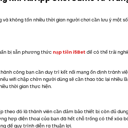
g và không tốn nhiều thời gian người chơi cần lưu ý một số
uẩn bị sẵn phương thức
nạp tiền i5Bet
để có thể trải ngh
hành công bạn cần duy trì kết nối mạng ổn định tránh vi
 nếu wifi chập chờn người dùng sẽ cần thao tác lại nhiều l
ều thời gian thực hiện.
p theo đó là thành viên cần đảm bảo thiết bị còn đủ dun
ng hợp điện thoại của bạn đã hết chỗ trống có thể xóa b
ng để quy trình diễn ra thuận lợi.