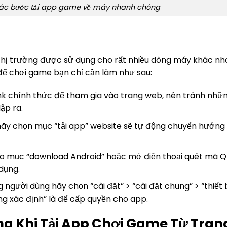
 các bước tải app game về máy nhanh chóng
 thị trường được sử dụng cho rất nhiều dòng máy khác nh
ể chơi game bạn chỉ cần làm như sau:
link chính thức để tham gia vào trang web, nên tránh nhữ
ập ra.
n hãy chọn mục “tải app” website sẽ tự động chuyển hướng
vào mục “download Android” hoặc mở điện thoại quét mã 
dụng.
 người dùng hãy chọn “cài đặt” > “cài đặt chung” > “thiết 
ng xác định” là để cấp quyền cho app.
ng Khi Tải App Chơi Game Từ Tran