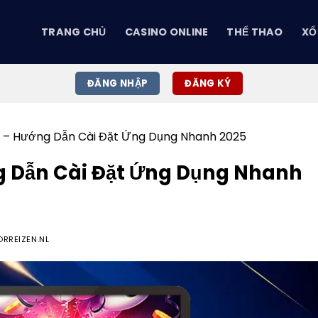
TRANG CHỦ
CASINO ONLINE
THỂ THAO
XỔ
ĐĂNG NHẬP
ĐĂNG KÝ
t – Hướng Dẫn Cài Đặt Ứng Dụng Nhanh 2025
ng Dẫn Cài Đặt Ứng Dụng Nhanh
RREIZEN.NL