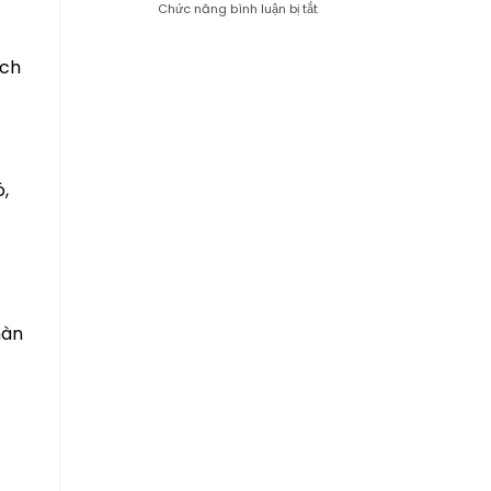
Chests
ở
Chức năng bình luận bị tắt
of
Đánh
Cai
Giá
Shen
ách
Chi
2
Tiết
Bet168
Game
Slot
Caishen’s
Cash
tại
ó,
Bet168
(2026)
màn