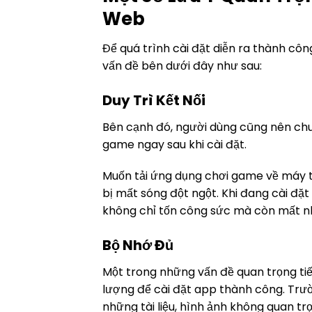
Web
Để quá trình cài đặt diễn ra thành côn
vấn đề bên dưới đây như sau:
Duy Trì Kết Nối
Bên cạnh đó, người dùng cũng nên ch
game ngay sau khi cài đặt.
Muốn tải ứng dụng chơi game về máy t
bị mất sóng đột ngột. Khi đang cài đặt
không chỉ tốn công sức mà còn mất nhi
Bộ Nhớ Đủ
Một trong những vấn đề quan trọng tiế
lượng để cài đặt app thành công. Trườ
những tài liệu, hình ảnh không quan trọ