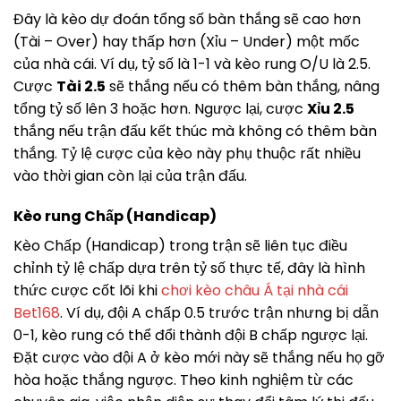
Đây là kèo dự đoán tổng số bàn thắng sẽ cao hơn
(Tài – Over) hay thấp hơn (Xỉu – Under) một mốc
của nhà cái. Ví dụ, tỷ số là 1-1 và kèo rung O/U là 2.5.
Cược
Tài 2.5
sẽ thắng nếu có thêm bàn thắng, nâng
tổng tỷ số lên 3 hoặc hơn. Ngược lại, cược
Xỉu 2.5
thắng nếu trận đấu kết thúc mà không có thêm bàn
thắng. Tỷ lệ cược của kèo này phụ thuộc rất nhiều
vào thời gian còn lại của trận đấu.
Kèo rung Chấp (Handicap)
Kèo Chấp (Handicap) trong trận sẽ liên tục điều
chỉnh tỷ lệ chấp dựa trên tỷ số thực tế, đây là hình
thức cược cốt lõi khi
chơi kèo châu Á tại nhà cái
Bet168
. Ví dụ, đội A chấp 0.5 trước trận nhưng bị dẫn
0-1, kèo rung có thể đổi thành đội B chấp ngược lại.
Đặt cược vào đội A ở kèo mới này sẽ thắng nếu họ gỡ
hòa hoặc thắng ngược. Theo kinh nghiệm từ các