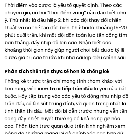
Thời điểm vào cược là yếu tố quyết định. Theo các
chuyên gia, có hai “thời điểm vàng” cần đặc biệt chú
ý. Thứ nhất là đầu hiệp 2, khi các đội thay đổi chiến
thuật và có thể tạo đột biến. Thứ hai là khoảng 15-20
phút cuối trận, khi một đội dồn toàn lực tấn công tìm
bàn thắng, đẩy nhịp độ lên cao. Nhận biết các
khoảng thời gian này giúp người chơi bắt được tỷ lệ
cược giá trị cao trước khi nhà cái kịp điều chỉnh sâu.
Phân tích thế trận thực tế hơn là thống kê
Thống kê trước trận chỉ mang tính tham khảo; với
kèo rung, việc
xem trực tiếp trận đấu
là yêu cầu bắt
buộc. Hãy tập trung vào các yếu tố động như nhịp độ
trận đấu, số lần sút trúng đích, và quan trọng nhất là
tinh thần thi đấu. Một đội bị dẫn trước nhưng vẫn tấn
công đầy nhiệt huyết thường có khả năng gỡ hòa
cao. Phân tích trực quan dựa trên kinh nghiệm xem
bóng đá thường mang lại độ chính xác cao hơn dữ