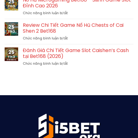
25
Bet168
Nổ
Đỉnh Cao 2026
Th3
–
Hũ
ở
Chức năng bình luận bị tắt
Khám
Đỉnh
Nổ
Phá
Cao
Hũ
Review Chi Tiết Game Nổ Hũ Chests of Cai
Sảnh
2026
25
Microgaming
Game
Shen 2 Bet168
Th3
Bet168
Nổ
ở
Chức năng bình luận bị tắt
–
Hũ
Review
Sảnh
Đẳng
Chi
Đánh Giá Chi Tiết Game Slot Caishen’s Cash
Game
Cấp
25
Tiết
Slot
tại Bet168 (2026)
Th3
Game
Đỉnh
ở
Chức năng bình luận bị tắt
Nổ
Cao
Đánh
Hũ
2026
Giá
Chests
Chi
of
Tiết
Cai
Game
Shen
Slot
2
Caishen’s
Bet168
Cash
tại
Bet168
(2026)