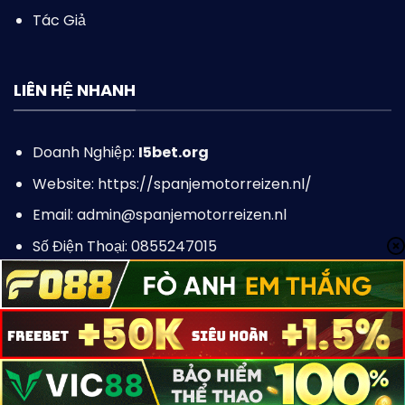
Tác Giả
LIÊN HỆ NHANH
Doanh Nghiệp:
I5bet.org
Website:
https://spanjemotorreizen.nl/
Email:
admin@spanjemotorreizen.nl
Số Điện Thoại:
0855247015
Địa Chỉ:
62 Đ. Lý Tự Trọng, An Cư, Ninh Kiều, Cần
Thơ, Việt Nam
Giờ Làm Việc: Thứ hai - Thứ sáu 08:30 - 18:00