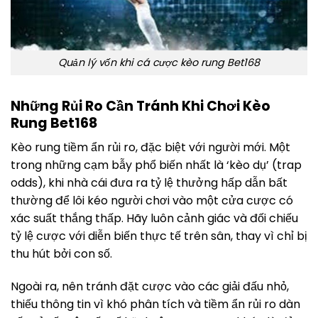
Quản lý vốn khi cá cược kèo rung Bet168
Những Rủi Ro Cần Tránh Khi Chơi Kèo
Rung Bet168
Kèo rung tiềm ẩn rủi ro, đặc biệt với người mới. Một
trong những cạm bẫy phổ biến nhất là ‘kèo dụ’ (trap
odds), khi nhà cái đưa ra tỷ lệ thưởng hấp dẫn bất
thường để lôi kéo người chơi vào một cửa cược có
xác suất thắng thấp. Hãy luôn cảnh giác và đối chiếu
tỷ lệ cược với diễn biến thực tế trên sân, thay vì chỉ bị
thu hút bởi con số.
Ngoài ra, nên tránh đặt cược vào các giải đấu nhỏ,
thiếu thông tin vì khó phân tích và tiềm ẩn rủi ro dàn