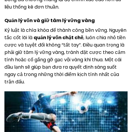
liệu thống kê đơn thuần.
Quản lý vốn và giữ tâm lý vững vàng
Kỷ luật là chìa khóa để thành công bền vững. Nguyên
tắc cốt lõi là
quản lý vốn chặt chẽ
, luôn chia nhỏ tiền
cược và tuyệt đối không “tất tay”. Điều quan trọng là
phải giữ tâm lý vững vàng, tránh đặt cược theo cảm
tính hoặc cố gắng gỡ gạc vội vàng khi thua. Một cái
đầu lạnh sẽ giúp bạn đưa ra quyết định sáng suốt
ngay cả trong những thời điểm kịch tính nhất của
trận đấu.