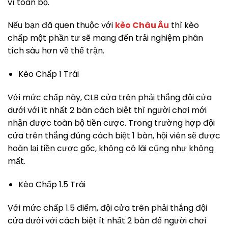
vì toàn bộ.
Nếu bạn đã quen thuộc với
kèo Châu Âu
thì kèo
chấp một phần tư sẽ mang đến trải nghiệm phân
tích sâu hơn về thế trận.
Kèo Chấp 1 Trái
Với mức chấp này, CLB cửa trên phải thắng đội cửa
dưới với ít nhất 2 bàn cách biệt thì người chơi mới
nhận được toàn bộ tiền cược. Trong trường hợp đội
cửa trên thắng đúng cách biệt 1 bàn, hội viên sẽ được
hoàn lại tiền cược gốc, không có lãi cũng như không
mất.
Kèo Chấp 1.5 Trái
Với mức chấp 1.5 điểm, đội cửa trên phải thắng đội
cửa dưới với cách biệt ít nhất 2 bàn để người chơi