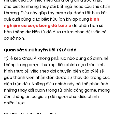
thi đấu của đội. Việc theo dõi thông tin trước trận,
đặc biệt là những thay đổi bất ngờ hoặc cầu thủ chấn
thương. Điều này giúp tay cược dự đoán tốt hơn kết
quả cuối cùng, đặc biệt hữu ích khi áp dụng
kinh
nghiệm cá cược bóng đá tài xỉu
để phân tích số
bàn thắng dự kiến từ đó đưa ra lựa chọn đặt vốn có
cơ sở hơn.
Quan Sát Sự Chuyển Đổi Tỷ Lệ Odd
Tỷ lệ kèo Châu Á không phải lúc nào cũng cố định, hệ
thống trang cược thường điều chỉnh dựa trên tình
hình thực tế. Việc theo dõi chuyển biến của tỷ lệ sẽ
giúp thành viên nhận diện được sự thay đổi trong cục
diện trận đấu. Những điều chỉnh này có thể phản ánh
những thay đổi quan trọng từ phía cổng game, mang
đến thông tin có giá trị để người chơi điều chỉnh
chiến lược.