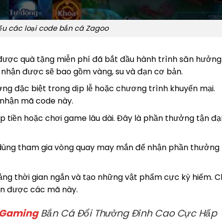
ểu các loại code bắn cá Zagoo
 được quà tặng miễn phí đã bắt đầu hành trình săn hưởng
 nhận được sẽ bao gồm vàng, su và đạn cơ bản.
g đặc biệt trong dịp lễ hoặc chương trình khuyến mại.
 nhận mã code này.
p tiền hoặc chơi game lâu dài. Đây là phần thưởng tận đạ
dùng tham gia vòng quay may mắn để nhận phần thưởng
oảng thời gian ngắn và tạo những vật phẩm cực kỳ hiếm. C
ận được các mã này.
 Gaming
Bắn Cá Đổi Thưởng Đỉnh Cao Cực Hấp