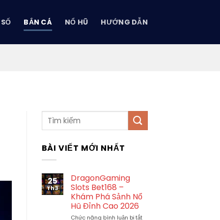
 SỐ
BẮN CÁ
NỔ HŨ
HƯỚNG DẪN
BÀI VIẾT MỚI NHẤT
DragonGaming
25
Slots Bet168 –
Th3
Khám Phá Sảnh Nổ
Hũ Đỉnh Cao 2026
ở
Chức năng bình luận bị tắt