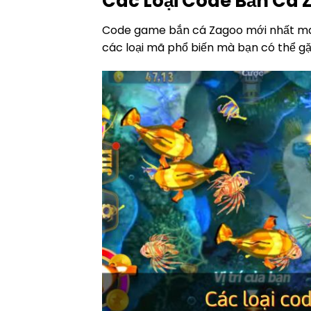
Các Loại Code Bắn Cá 
Code game bắn cá Zagoo mới nhất mang 
các loại mã phổ biến mà bạn có thể gặp