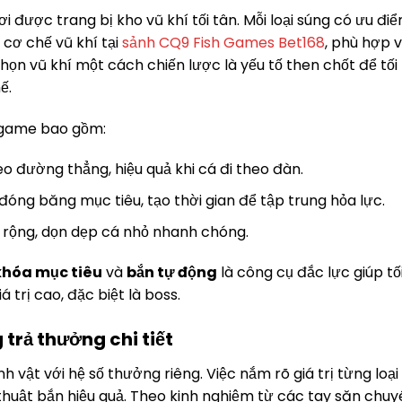
i được trang bị kho vũ khí tối tân. Mỗi loại súng có ưu đi
 cơ chế vũ khí tại
sảnh CQ9 Fish Games Bet168
, phù hợp v
chọn vũ khí một cách chiến lược là yếu tố then chốt để tối
ế.
g game bao gồm:
o đường thẳng, hiệu quả khi cá đi theo đàn.
ng băng mục tiêu, tạo thời gian để tập trung hỏa lực.
 rộng, dọn dẹp cá nhỏ nhanh chóng.
khóa mục tiêu
và
bắn tự động
là công cụ đắc lực giúp tố
 trị cao, đặc biệt là boss.
 trả thưởng chi tiết
h vật với hệ số thưởng riêng. Việc nắm rõ giá trị từng loại
 thuật bắn hiệu quả. Theo kinh nghiệm từ các tay săn chu