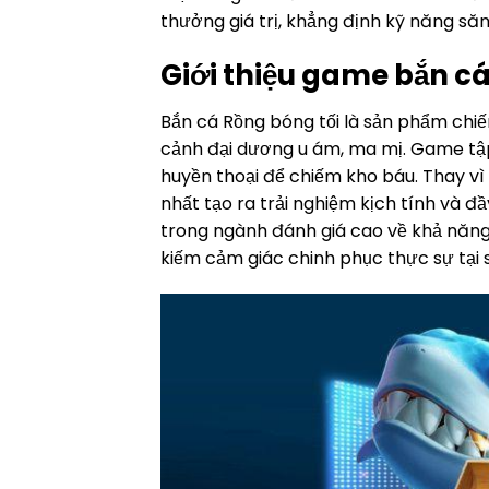
thưởng giá trị, khẳng định kỹ năng să
Giới thiệu game bắn c
Bắn cá Rồng bóng tối là sản phẩm chiế
cảnh đại dương u ám, ma mị. Game tập
huyền thoại để chiếm kho báu. Thay vì l
nhất tạo ra trải nghiệm kịch tính và 
trong ngành đánh giá cao về khả năng
kiếm cảm giác chinh phục thực sự tại