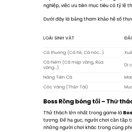
nghiệp, việc ưu tiên mục tiêu có tỷ lệ 
Dưới đây là bảng tham khảo hệ số thưở
LOÀI SINH VẬT
ĐẶ
Cá thường (Cá hề, Cá nóc…)
Xuấ
Cá hiếm (Cá mập vàng, Rùa
Di 
vàng…)
Nàng Tiên Cá
Man
Cóc Vàng (Thần Tài)
Mục
Boss Rồng bóng tối – Thử thá
Thử thách lớn nhất trong game là
Bos
tượng. Để hạ gục, người chơi cần tập t
những người chơi khác trong cùng phò