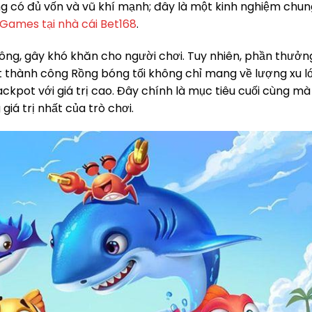
g có đủ vốn và vũ khí mạnh; đây là một kinh nghiệm chun
h Games tại nhà cái Bet168
.
 công, gây khó khăn cho người chơi. Tuy nhiên, phần thưởn
ệt thành công Rồng bóng tối không chỉ mang về lượng xu l
ckpot với giá trị cao. Đây chính là mục tiêu cuối cùng mà
iá trị nhất của trò chơi.