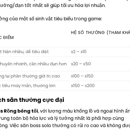
thưởng/đạn tốt nhất sẽ giúp tối ưu hóa lợi nhuận.
ng của một số sinh vật tiêu biểu trong game:
HỆ SỐ THƯỞNG (THAM KH
C ĐIỂM
t hiện nhiều, dễ tiêu diệt
x2 – x10
chuyển nhanh, cần nhiều đạn hơn
x20 – x50
g lại phần thưởng giá trị cao
x100 – x150
 tiêu may mắn, thưởng lớn
x150 – x200
ch săn thưởng cực đại
s Rồng bóng tối
, với lượng máu khổng lồ và ngoại hình ấ
rung toàn bộ hỏa lực và lý tưởng nhất là phối hợp cùng
ng. Việc săn boss solo thường có rủi ro cao và không đư