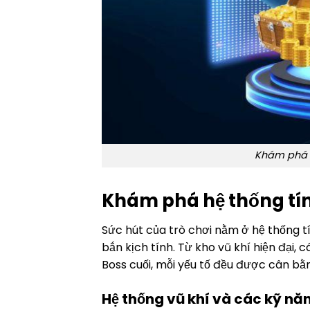
Khám phá 
Khám phá hệ thống tín
Sức hút của trò chơi nằm ở hệ thống t
bắn kịch tính. Từ kho vũ khí hiện đại, 
Boss cuối, mỗi yếu tố đều được cân bằn
Hệ thống vũ khí và các kỹ năn