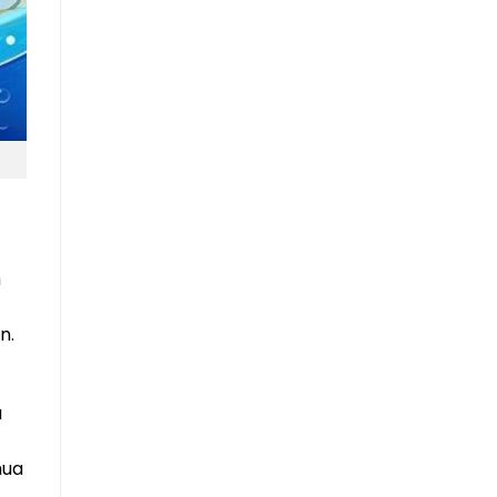
m
n.
u
hua