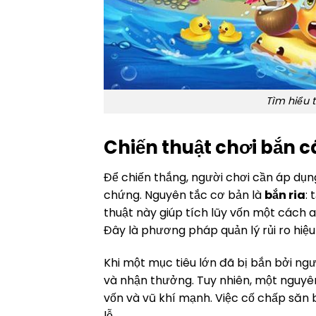
Tìm hiểu 
Chiến thuật chơi bắn c
Để chiến thắng, người chơi cần áp dụ
chứng. Nguyên tắc cơ bản là
bắn ria
: 
thuật này giúp tích lũy vốn một cách 
Đây là phương pháp quản lý rủi ro hiệ
Khi một mục tiêu lớn đã bị bắn bởi ng
và nhận thưởng. Tuy nhiên, một nguyên 
vốn và vũ khí mạnh. Việc cố chấp săn 
lỗ.