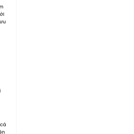
ểm
ới
 ưu
i
 cá
yên