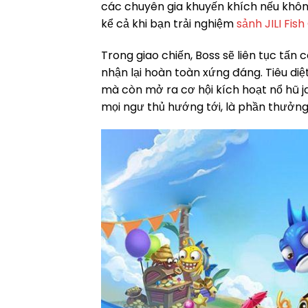
các chuyên gia khuyến khích nếu khôn
kể cả khi bạn trải nghiệm
sảnh JILI Fis
Trong giao chiến, Boss sẽ liên tục tấn
nhận lại hoàn toàn xứng đáng. Tiêu di
mà còn mở ra cơ hội kích hoạt nổ hũ ja
mọi ngư thủ hướng tới, là phần thưởng g