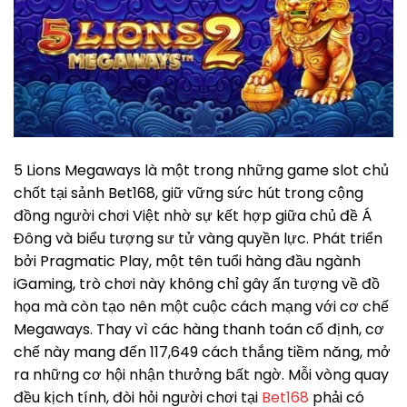
5 Lions Megaways là một trong những game slot chủ
chốt tại sảnh Bet168, giữ vững sức hút trong cộng
đồng người chơi Việt nhờ sự kết hợp giữa chủ đề Á
Đông và biểu tượng sư tử vàng quyền lực. Phát triển
bởi Pragmatic Play, một tên tuổi hàng đầu ngành
iGaming, trò chơi này không chỉ gây ấn tượng về đồ
họa mà còn tạo nên một cuộc cách mạng với cơ chế
Megaways. Thay vì các hàng thanh toán cố định, cơ
chế này mang đến 117,649 cách thắng tiềm năng, mở
ra những cơ hội nhận thưởng bất ngờ. Mỗi vòng quay
đều kịch tính, đòi hỏi người chơi tại
Bet168
phải có