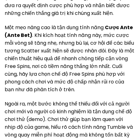
đưa ra quyết định cược phù hợp và nhận biết được
những chiến thắng giá trị khi chúng xuất hiện.
Một mẹo nâng cao là tận dụng tính năng
Cược Ante
(Ante Bet)
. Khi kích hoạt tính năng này, mức cược
mỗi vòng sẽ tăng nhẹ, nhưng bù lại, cơ hội để các biểu
tượng Scatter xuất hiện sẽ được nhân đôi. Đây là một
chiến thuật hiệu quả để nhanh chóng tiếp cận vòng
Free Spins, nơi có tiềm năng thắng lớn nhất. Cuối
cùng, hãy lựa chọn chế độ Free Spins phù hợp với
phong cách chơi và mức độ chấp nhận rủi ro của
bạn như đã phân tích ở trên.
Ngoài ra, một bước không thể thiếu đối với cả người
chơi mới và người có kinh nghiệm là tận dụng chế độ
chơi thử (demo). Chơi thử giúp bạn làm quen với
nhịp độ của game, hiểu rõ cách tính năng Tumble và
vòng quay miễn phí hoạt động mà không tốn bất kỳ