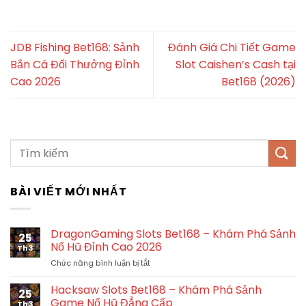
JDB Fishing Bet168: Sảnh
Đánh Giá Chi Tiết Game
Bắn Cá Đổi Thưởng Đỉnh
Slot Caishen’s Cash tại
Cao 2026
Bet168 (2026)
BÀI VIẾT MỚI NHẤT
DragonGaming Slots Bet168 – Khám Phá Sảnh
25
Nổ Hũ Đỉnh Cao 2026
Th3
ở
Chức năng bình luận bị tắt
DragonGaming
Slots
Hacksaw Slots Bet168 – Khám Phá Sảnh
25
Bet168
Game Nổ Hũ Đẳng Cấp
Th3