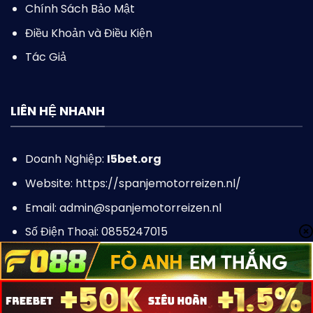
Chính Sách Bảo Mật
Điều Khoản và Điều Kiện
Tác Giả
LIÊN HỆ NHANH
Doanh Nghiệp:
I5bet.org
Website:
https://spanjemotorreizen.nl/
Email:
admin@spanjemotorreizen.nl
Số Điện Thoại:
0855247015
Địa Chỉ:
62 Đ. Lý Tự Trọng, An Cư, Ninh Kiều, Cần
Thơ, Việt Nam
Giờ Làm Việc: Thứ hai - Thứ sáu 08:30 - 18:00