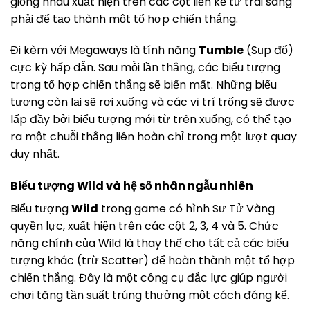
giống nhau xuất hiện trên các cột liền kề từ trái sang
phải để tạo thành một tổ hợp chiến thắng.
Đi kèm với Megaways là tính năng
Tumble
(Sụp đổ)
cực kỳ hấp dẫn. Sau mỗi lần thắng, các biểu tượng
trong tổ hợp chiến thắng sẽ biến mất. Những biểu
tượng còn lại sẽ rơi xuống và các vị trí trống sẽ được
lấp đầy bởi biểu tượng mới từ trên xuống, có thể tạo
ra một chuỗi thắng liên hoàn chỉ trong một lượt quay
duy nhất.
Biểu tượng Wild và hệ số nhân ngẫu nhiên
Biểu tượng
Wild
trong game có hình Sư Tử Vàng
quyền lực, xuất hiện trên các cột 2, 3, 4 và 5. Chức
năng chính của Wild là thay thế cho tất cả các biểu
tượng khác (trừ Scatter) để hoàn thành một tổ hợp
chiến thắng. Đây là một công cụ đắc lực giúp người
chơi tăng tần suất trúng thưởng một cách đáng kể.