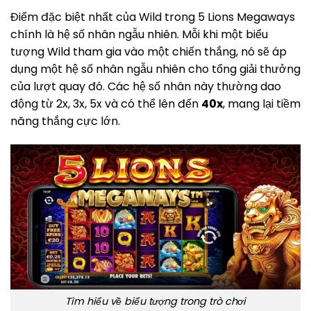
Điểm đặc biệt nhất của Wild trong 5 Lions Megaways
chính là hệ số nhân ngẫu nhiên. Mỗi khi một biểu
tượng Wild tham gia vào một chiến thắng, nó sẽ áp
dụng một hệ số nhân ngẫu nhiên cho tổng giải thưởng
của lượt quay đó. Các hệ số nhân này thường dao
động từ 2x, 3x, 5x và có thể lên đến
40x
, mang lại tiềm
năng thắng cực lớn.
Tìm hiểu về biểu tượng trong trò chơi