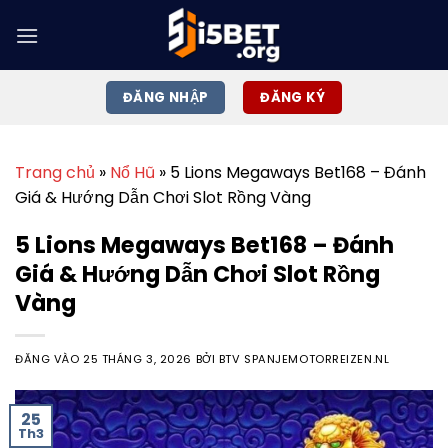
Bỏ
qua
nội
dung
ĐĂNG NHẬP
ĐĂNG KÝ
Trang chủ
»
Nổ Hũ
»
5 Lions Megaways Bet168 – Đánh
Giá & Hướng Dẫn Chơi Slot Rồng Vàng
5 Lions Megaways Bet168 – Đánh
Giá & Hướng Dẫn Chơi Slot Rồng
Vàng
ĐĂNG VÀO
25 THÁNG 3, 2026
BỞI
BTV SPANJEMOTORREIZEN.NL
25
Th3