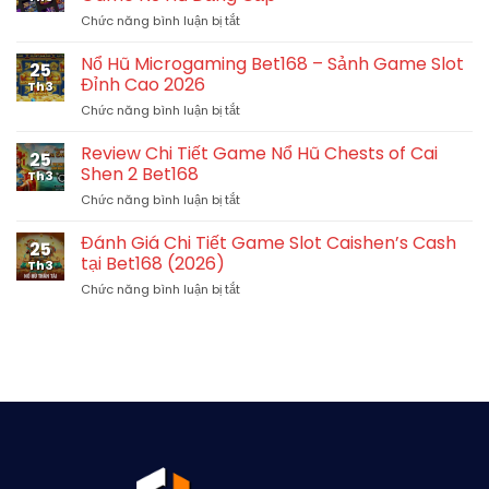
–
ở
Chức năng bình luận bị tắt
Khám
Hacksaw
Phá
Slots
Nổ Hũ Microgaming Bet168 – Sảnh Game Slot
Sảnh
25
Bet168
Nổ
Đỉnh Cao 2026
Th3
–
Hũ
ở
Chức năng bình luận bị tắt
Khám
Đỉnh
Nổ
Phá
Cao
Hũ
Review Chi Tiết Game Nổ Hũ Chests of Cai
Sảnh
2026
25
Microgaming
Game
Shen 2 Bet168
Th3
Bet168
Nổ
ở
Chức năng bình luận bị tắt
–
Hũ
Review
Sảnh
Đẳng
Chi
Đánh Giá Chi Tiết Game Slot Caishen’s Cash
Game
Cấp
25
Tiết
Slot
tại Bet168 (2026)
Th3
Game
Đỉnh
ở
Chức năng bình luận bị tắt
Nổ
Cao
Đánh
Hũ
2026
Giá
Chests
Chi
of
Tiết
Cai
Game
Shen
Slot
2
Caishen’s
Bet168
Cash
tại
Bet168