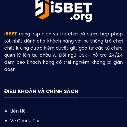
(2026)
i5BET
cung cấp dịch vụ trò chơi cá cược hợp pháp
tốt nhất dành cho khách hàng với hệ thống trò chơi
chất lượng được kiếm duyệt gắt gao từ các tổ chức
quản lý lớn tại châu Á. Đội ngũ CSKH hỗ trợ 24/24
đảm bảo khách hàng có trải nghiệm không bị gián
đoạn.
ĐIỀU KHOẢN VÀ CHÍNH SÁCH
Liên Hệ
Về Chúng Tôi