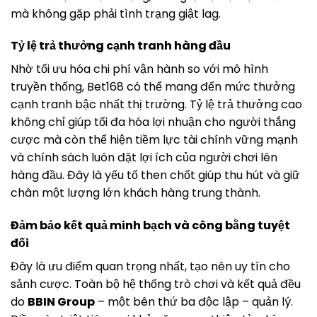
mà không gặp phải tình trạng giật lag.
Tỷ lệ trả thưởng cạnh tranh hàng đầu
Nhờ tối ưu hóa chi phí vận hành so với mô hình
truyền thống, Bet168 có thể mang đến mức thưởng
cạnh tranh bậc nhất thị trường. Tỷ lệ trả thưởng cao
không chỉ giúp tối đa hóa lợi nhuận cho người thắng
cược mà còn thể hiện tiềm lực tài chính vững mạnh
và chính sách luôn đặt lợi ích của người chơi lên
hàng đầu. Đây là yếu tố then chốt giúp thu hút và giữ
chân một lượng lớn khách hàng trung thành.
Đảm bảo kết quả minh bạch và công bằng tuyệt
đối
Đây là ưu điểm quan trọng nhất, tạo nên uy tín cho
sảnh cược. Toàn bộ hệ thống trò chơi và kết quả đều
do
BBIN Group
– một bên thứ ba độc lập – quản lý.