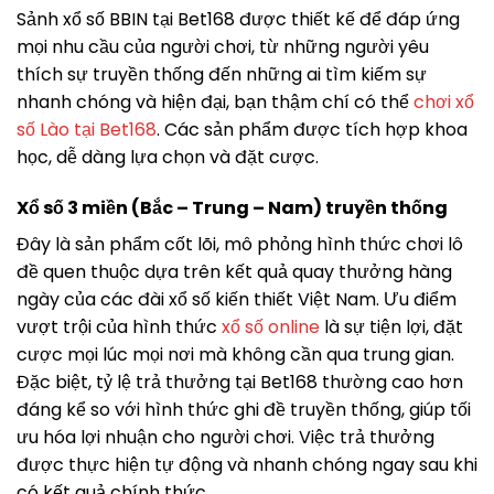
Sảnh xổ số BBIN tại Bet168 được thiết kế để đáp ứng
mọi nhu cầu của người chơi, từ những người yêu
thích sự truyền thống đến những ai tìm kiếm sự
nhanh chóng và hiện đại, bạn thậm chí có thể
chơi xổ
số Lào tại Bet168
. Các sản phẩm được tích hợp khoa
học, dễ dàng lựa chọn và đặt cược.
Xổ số 3 miền (Bắc – Trung – Nam) truyền thống
Đây là sản phẩm cốt lõi, mô phỏng hình thức chơi lô
đề quen thuộc dựa trên kết quả quay thưởng hàng
ngày của các đài xổ số kiến thiết Việt Nam. Ưu điểm
vượt trội của hình thức
xổ số online
là sự tiện lợi, đặt
cược mọi lúc mọi nơi mà không cần qua trung gian.
Đặc biệt, tỷ lệ trả thưởng tại Bet168 thường cao hơn
đáng kể so với hình thức ghi đề truyền thống, giúp tối
ưu hóa lợi nhuận cho người chơi. Việc trả thưởng
được thực hiện tự động và nhanh chóng ngay sau khi
có kết quả chính thức.