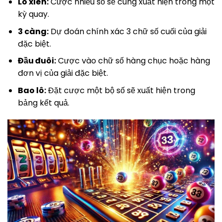
Lô xiên:
Cược nhiều số sẽ cùng xuất hiện trong một
kỳ quay.
3 càng:
Dự đoán chính xác 3 chữ số cuối của giải
đặc biệt.
Đầu đuôi:
Cược vào chữ số hàng chục hoặc hàng
đơn vị của giải đặc biệt.
Bao lô:
Đặt cược một bộ số sẽ xuất hiện trong
bảng kết quả.