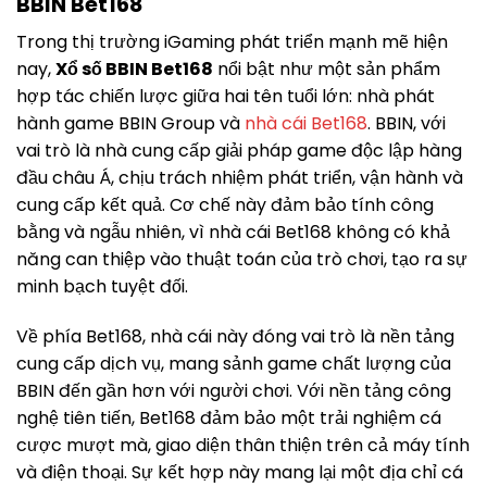
BBIN Bet168
Trong thị trường iGaming phát triển mạnh mẽ hiện
nay,
Xổ số BBIN Bet168
nổi bật như một sản phẩm
hợp tác chiến lược giữa hai tên tuổi lớn: nhà phát
hành game BBIN Group và
nhà cái Bet168
. BBIN, với
vai trò là nhà cung cấp giải pháp game độc lập hàng
đầu châu Á, chịu trách nhiệm phát triển, vận hành và
cung cấp kết quả. Cơ chế này đảm bảo tính công
bằng và ngẫu nhiên, vì nhà cái Bet168 không có khả
năng can thiệp vào thuật toán của trò chơi, tạo ra sự
minh bạch tuyệt đối.
Về phía Bet168, nhà cái này đóng vai trò là nền tảng
cung cấp dịch vụ, mang sảnh game chất lượng của
BBIN đến gần hơn với người chơi. Với nền tảng công
nghệ tiên tiến, Bet168 đảm bảo một trải nghiệm cá
cược mượt mà, giao diện thân thiện trên cả máy tính
và điện thoại. Sự kết hợp này mang lại một địa chỉ cá