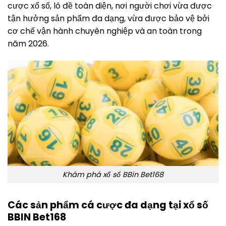
cược xổ số, lô đề toàn diện, nơi người chơi vừa được
tận hưởng sản phẩm đa dạng, vừa được bảo vệ bởi
cơ chế vận hành chuyên nghiệp và an toàn trong
năm 2026.
Khám phá xổ số BBin Bet168
Các sản phẩm cá cược đa dạng tại xổ số
BBIN Bet168