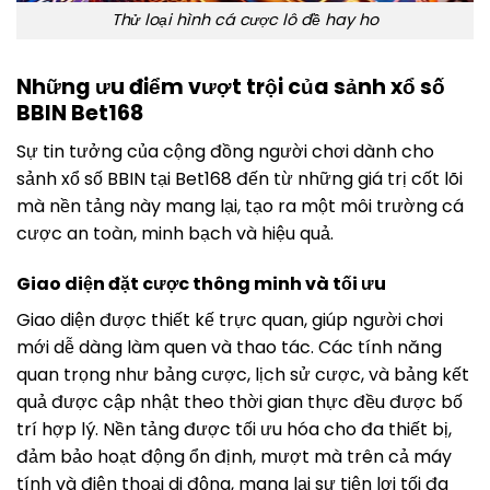
Thử loại hình cá cược lô đề hay ho
Những ưu điểm vượt trội của sảnh xổ số
BBIN Bet168
Sự tin tưởng của cộng đồng người chơi dành cho
sảnh xổ số BBIN tại Bet168 đến từ những giá trị cốt lõi
mà nền tảng này mang lại, tạo ra một môi trường cá
cược an toàn, minh bạch và hiệu quả.
Giao diện đặt cược thông minh và tối ưu
Giao diện được thiết kế trực quan, giúp người chơi
mới dễ dàng làm quen và thao tác. Các tính năng
quan trọng như bảng cược, lịch sử cược, và bảng kết
quả được cập nhật theo thời gian thực đều được bố
trí hợp lý. Nền tảng được tối ưu hóa cho đa thiết bị,
đảm bảo hoạt động ổn định, mượt mà trên cả máy
tính và điện thoại di động, mang lại sự tiện lợi tối đa