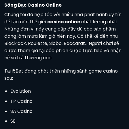
Sòng Bạc Casino Online
Chúng tôi đã hợp tác với nhiều nhà phát hành uy tín
để tạo nên thế giới
casino online
chất lượng nhất.
Những đơn vị này cung cấp đầy đủ các sản phẩm
đang làm mưa làm gió hiện nay. Có thể kể đến như
Blackjack, Roulette, Sicbo, Baccarat… Người chơi sẽ
được tham gia tại các phiên cược trực tiếp và nhận
hệ số trả thưởng cao.
Tại i5Bet đang phát triển những sảnh game casino
sau:
Evolution
TP Casino
SA Casino
SE