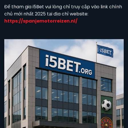
Để tham gia i5Bet vui lòng chỉ truy cập vào link chính
chủ mới nhất 2025 tại địa chỉ website:
https://spanjemotorreizen.nl/