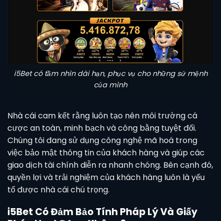
i5Bet có tầm nhìn dài hạn, phục vụ cho những sứ mệnh
của mình
Nhà cái cam kết rằng luôn tạo nên môi trường cá
cược an toàn, minh bạch và công bằng tuyệt đối.
Chúng tôi đang sử dụng công nghệ mã hoá trong
việc bảo mật thông tin của khách hàng và giúp các
giao dịch tài chính diễn ra nhanh chóng. Bên cạnh đó,
quyền lợi và trải nghiệm của khách hàng luôn là yếu
tố được nhà cái chú trọng.
i5Bet Có Đảm Bảo Tính Pháp Lý Và Giấy