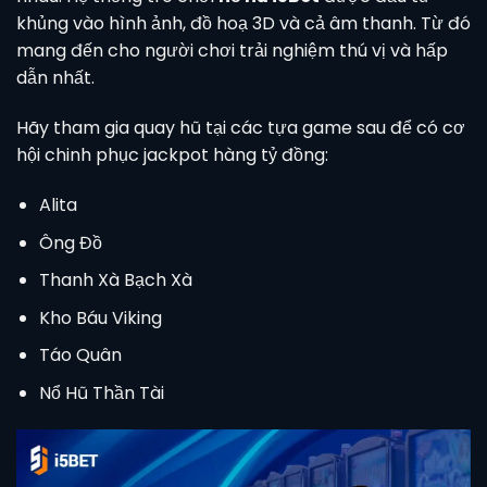
khủng vào hình ảnh, đồ hoạ 3D và cả âm thanh. Từ đó
mang đến cho người chơi trải nghiệm thú vị và hấp
dẫn nhất.
Hãy tham gia quay hũ tại các tựa game sau để có cơ
hội chinh phục jackpot hàng tỷ đồng:
Alita
Ông Đồ
Thanh Xà Bạch Xà
Kho Báu Viking
Táo Quân
Nổ Hũ Thần Tài