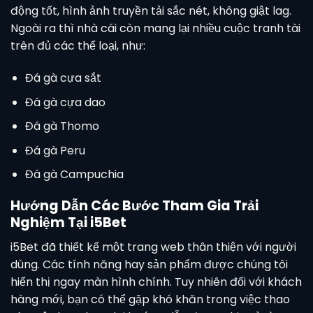
động tốt, hình ảnh truyền tải sắc nét, không giật lag.
Ngoài ra thì nhà cái còn mang lại nhiều cuộc tranh tài
trên đủ các thể loại, như:
Đá gà cựa sắt
Đá gà cựa dao
Đá gà Thomo
Đá gà Peru
Đá gà Campuchia
Hướng Dẫn Các Bước Tham Gia Trải
Nghiệm Tại i5Bet
i5Bet đã thiết kế một trang web thân thiện với người
dùng. Các tính năng hay sản phẩm được chúng tôi
hiển thị ngay màn hình chính. Tuy nhiên đối với khách
hàng mới, bạn có thể gặp khó khăn trong việc thao