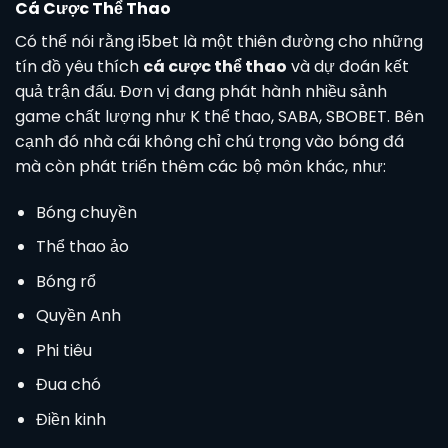
Cá Cược Thể Thao
Có thể nói rằng i5bet là một thiên đường cho những
tín đồ yêu thích
cá cược thể thao
và dự đoán kết
quả trận đấu. Đơn vị đang phát hành nhiều sảnh
game chất lượng như K thể thao, SABA, SBOBET. Bên
cạnh đó nhà cái không chỉ chú trọng vào bóng đá
mà còn phát triển thêm các bộ môn khác, như:
Bóng chuyền
Thể thao ảo
Bóng rổ
Quyền Anh
Phi tiêu
Đua chó
Điền kinh