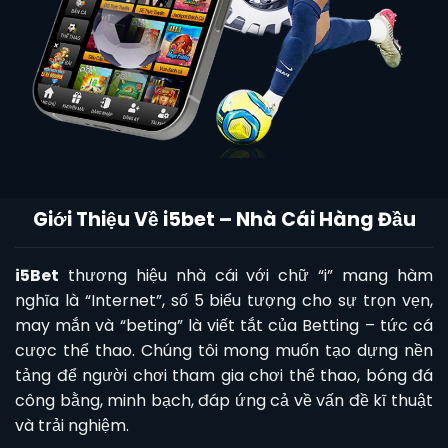
Giới Thiệu Về i5bet – Nhà Cái Hàng Đầu
i5Bet
thương hiệu nhà cái với chữ “i” mang hàm
nghĩa là “Internet”, số 5 biểu tượng cho sự trọn vẹn,
may mắn và “beting” là viết tắt của Betting – tức cá
cược thể thao. Chúng tôi mong muốn tạo dựng nền
tảng để người chơi tham gia chơi thể thao, bóng đá
công bằng, minh bạch, đáp ứng cả về vấn đề kĩ thuật
và trải nghiệm.